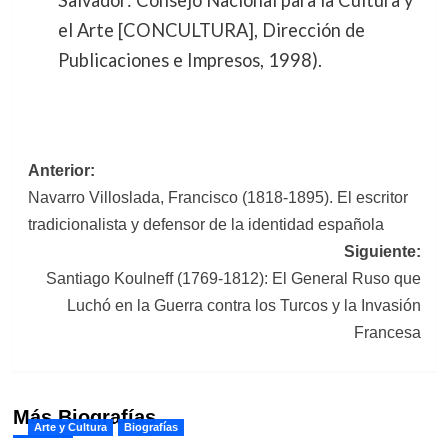
Salvador: Consejo Nacional para la Cultura y
el Arte [CONCULTURA], Dirección de
Publicaciones e Impresos, 1998).
Navegación
Anterior:
Navarro Villoslada, Francisco (1818-1895). El escritor
de
tradicionalista y defensor de la identidad española
entradas
Siguiente:
Santiago Koulneff (1769-1812): El General Ruso que
Luchó en la Guerra contra los Turcos y la Invasión
Francesa
Más Biografías
Arte y Cultura
Biografías