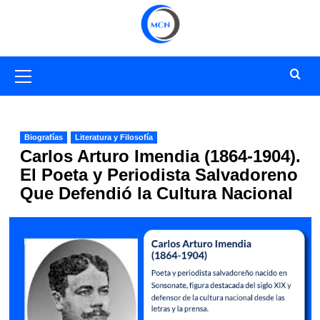
Saltar
al
contenido
Menú
primario
Biografías
Literatura y Filosofía
Carlos Arturo Imendia (1864-1904).
El Poeta y Periodista Salvadoreno
Que Defendió la Cultura Nacional