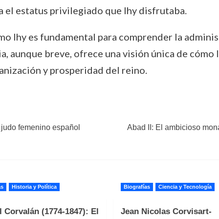
a el estatus privilegiado que Ihy disfrutaba.
mo Ihy es fundamental para comprender la administ
ria, aunque breve, ofrece una visión única de cómo 
anización y prosperidad del reino.
 judo femenino español
Abad II: El ambicioso mona
as
Historia y Política
Biografías
Ciencia y Tecnología
 Corvalán (1774-1847): El
Jean Nicolas Corvisart-