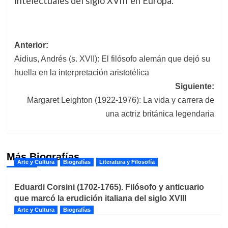
intelectuales del siglo XVIII en Europa.
Navegación
Anterior:
Aidius, Andrés (s. XVII): El filósofo alemán que dejó su
de
huella en la interpretación aristotélica
entradas
Siguiente:
Margaret Leighton (1922-1976): La vida y carrera de
una actriz británica legendaria
Más Biografías
Arte y Cultura
Biografías
Literatura y Filosofía
Eduardi Corsini (1702-1765). Filósofo y anticuario
que marcó la erudición italiana del siglo XVIII
Arte y Cultura
Biografías