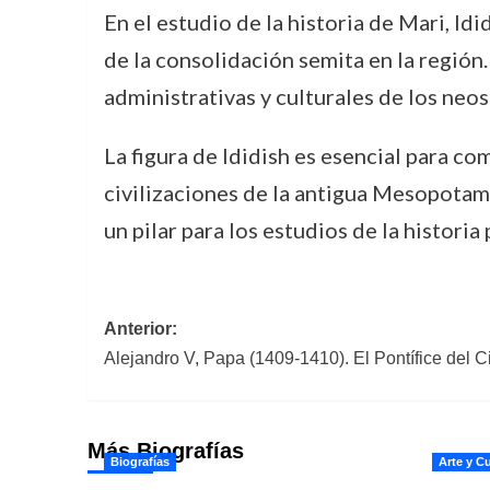
En el estudio de la historia de Mari, I
de la consolidación semita en la región. 
administrativas y culturales de los neo
La figura de Ididish es esencial para c
civilizaciones de la antigua Mesopotam
un pilar para los estudios de la historia 
Navegación
Anterior:
Alejandro V, Papa (1409-1410). El Pontífice del 
de
entradas
Más Biografías
Biografías
Arte y Cu