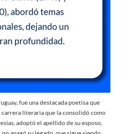
ruguay, fue una destacada poetisa que
a carrera literaria que la consolidó como
esias, adoptó el apellido de su esposo,
71 no apagó su legado, que sigue siendo