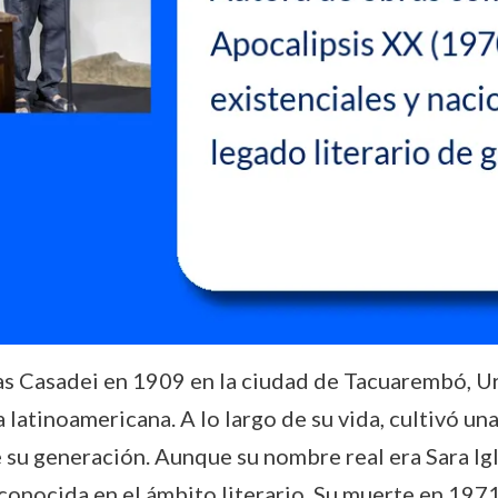
ias Casadei en 1909 en la ciudad de Tacuarembó, U
a latinoamericana. A lo largo de su vida, cultivó un
 su generación. Aunque su nombre real era Sara Igl
es conocida en el ámbito literario. Su muerte en 19