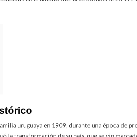
stórico
familia uruguaya en 1909, durante una época de pr
ivió la transformación de su país, que se vio marcad