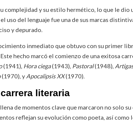
su complejidad y su estilo hermético, lo que le dio
 el uso del lenguaje fue una de sus marcas distinti
ciso y depurado.
ocimiento inmediato que obtuvo con su primer lib
. Este hecho marcó el comienzo de una exitosa carre
o
(1941),
Hora ciega
(1943),
Pastoral
(1948),
Artiga
o
(1970), y
Apocalipsis XX
(1970).
arrera literaria
 llena de momentos clave que marcaron no solo su c
ntos reflejan su evolución como poeta, así como 