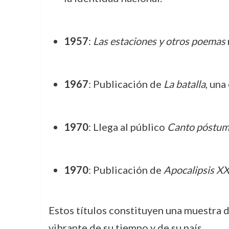
1957
:
Las estaciones y otros poemas
1967
: Publicación de
La batalla
, una
1970
: Llega al público
Canto póstu
1970
: Publicación de
Apocalipsis X
Estos títulos constituyen una muestra de
vibrante de su tiempo y de su país.