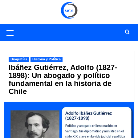
Saltar
al
contenido
Menú
primario
Biografías
Historia y Política
Ibáñez Gutiérrez, Adolfo (1827-
1898): Un abogado y político
fundamental en la historia de
Chile