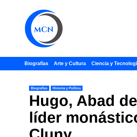
Saltar
al
contenido
Biografías
Arte y Cultura
Ciencia y Tecnolog
Biografías
Historia y Política
Hugo, Abad de 
líder monástic
Cluny