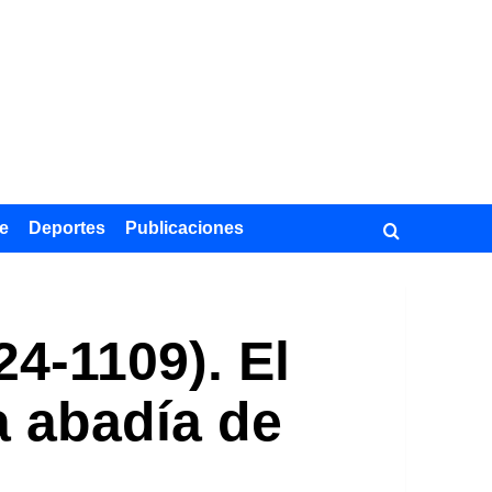
e
Deportes
Publicaciones
4-1109). El
a abadía de