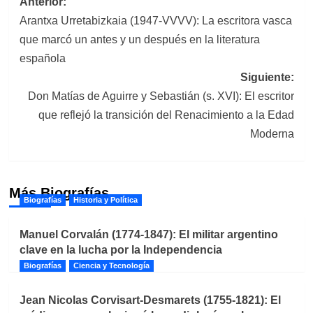
Navegación
Anterior:
Arantxa Urretabizkaia (1947-VVVV): La escritora vasca
de
que marcó un antes y un después en la literatura
entradas
española
Siguiente:
Don Matías de Aguirre y Sebastián (s. XVI): El escritor
que reflejó la transición del Renacimiento a la Edad
Moderna
Más Biografías
Biografías
Historia y Política
Manuel Corvalán (1774-1847): El militar argentino
clave en la lucha por la Independencia
Biografías
Ciencia y Tecnología
Jean Nicolas Corvisart-Desmarets (1755-1821): El