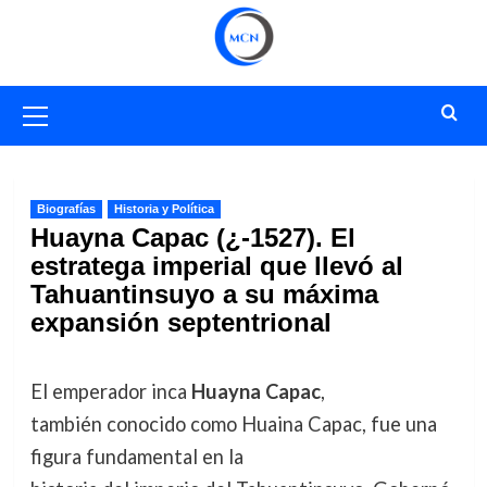
Saltar
al
contenido
Menú
primario
Biografías
Historia y Política
Huayna Capac (¿-1527). El
estratega imperial que llevó al
Tahuantinsuyo a su máxima
expansión septentrional
El emperador inca
Huayna Capac
,
también conocido como Huaina Capac, fue una
figura fundamental en la