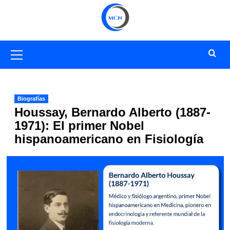
Saltar
al
contenido
Menú
primario
Biografías
Houssay, Bernardo Alberto (1887-
1971): El primer Nobel
hispanoamericano en Fisiología