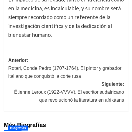
en la medicina, es incalculable, y su nombre será
siempre recordado como un referente de la
investigación científica y de la dedicación al
bienestar humano.
Navegación
Anterior:
Rotari, Conde Pedro (1707-1764). El pintor y grabador
de
italiano que conquistó la corte rusa
entradas
Siguiente:
Étienne Leroux (1922-VVVV). El escritor sudafricano
que revolucionó la literatura en afrikáans
Más Biografías
Biografías