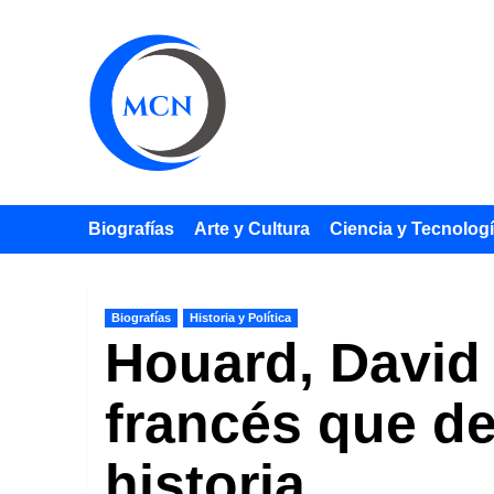
Saltar
al
contenido
Biografías
Arte y Cultura
Ciencia y Tecnolog
Biografías
Historia y Política
Houard, David 
francés que de
historia