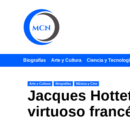
Saltar
al
contenido
Biografías
Arte y Cultura
Ciencia y Tecnolog
Arte y Cultura
Biografías
Música y Cine
Jacques Hottet
virtuoso franc