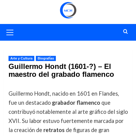
Saltar
al
contenido
Menú
primario
Arte y Cultura
Biografías
Guillermo Hondt (1601-?) – El
maestro del grabado flamenco
Guillermo Hondt, nacido en 1601 en Flandes,
fue un destacado
grabador flamenco
que
contribuyó notablemente al arte gráfico del siglo
XVII. Su labor estuvo fuertemente marcada por
la creación de
retratos
de figuras de gran