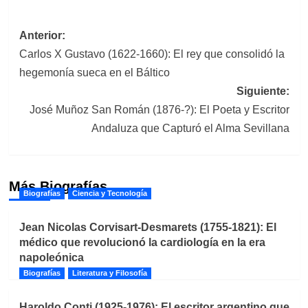
Navegación
Anterior:
Carlos X Gustavo (1622-1660): El rey que consolidó la
de
hegemonía sueca en el Báltico
entradas
Siguiente:
José Muñoz San Román (1876-?): El Poeta y Escritor
Andaluza que Capturó el Alma Sevillana
Más Biografías
Biografías
Ciencia y Tecnología
Jean Nicolas Corvisart-Desmarets (1755-1821): El
médico que revolucionó la cardiología en la era
napoleónica
Biografías
Literatura y Filosofía
Haroldo Conti (1925-1976): El escritor argentino que