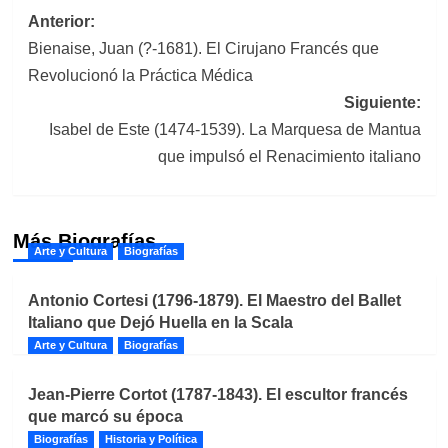
Navegación
Anterior:
Bienaise, Juan (?-1681). El Cirujano Francés que
de
Revolucionó la Práctica Médica
entradas
Siguiente:
Isabel de Este (1474-1539). La Marquesa de Mantua
que impulsó el Renacimiento italiano
Más Biografías
Arte y Cultura
Biografías
Antonio Cortesi (1796-1879). El Maestro del Ballet
Italiano que Dejó Huella en la Scala
Arte y Cultura
Biografías
Jean-Pierre Cortot (1787-1843). El escultor francés
que marcó su época
Biografías
Historia y Política