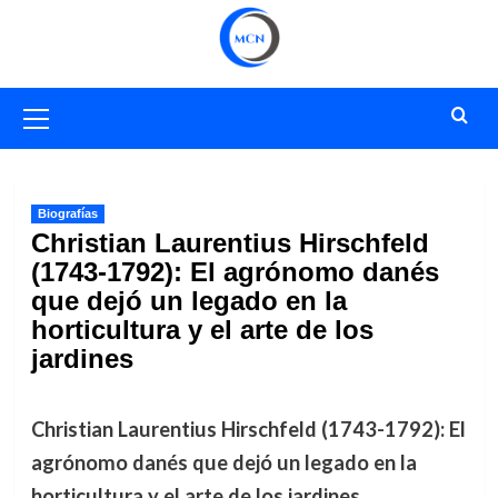
Saltar
al
contenido
Menú
primario
Biografías
Christian Laurentius Hirschfeld
(1743-1792): El agrónomo danés
que dejó un legado en la
horticultura y el arte de los
jardines
Christian Laurentius Hirschfeld (1743-1792): El
agrónomo danés que dejó un legado en la
horticultura y el arte de los jardines