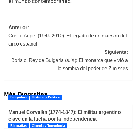
el mundo contemporáneo.
Navegación
Anterior:
Cristo, Ángel (1944-2010): El legado de un maestro del
de
circo español
entradas
Siguiente:
Borisio, Rey de Bulgaria (s. X): El monarca que vivió a
la sombra del poder de Zimisces
Más Biografías
Biografías
Historia y Política
Manuel Corvalán (1774-1847): El militar argentino
clave en la lucha por la Independencia
Biografías
Ciencia y Tecnología