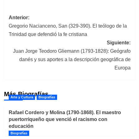
Navegación
Anterior:
Gregorio Nacianceno, San (329-390). El teólogo de la
de
Trinidad que defendió la fe cristiana
entradas
Siguiente:
Juan Jorge Teodoro Gliemann (1793-1828): Geógrafo
danés y sus aportes a la descripción geográfica de
Europa
Más Biografías
Arte y Cultura
Biografías
Rafael Cordero y Molina (1790-1868). El maestro
puertorriqueño que venció el racismo con
educación
Biografías