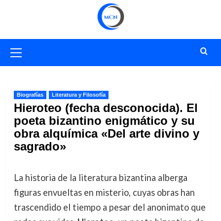
Saltar
al
contenido
Menú
primario
Biografías
Literatura y Filosofía
Hieroteo (fecha desconocida). El
poeta bizantino enigmático y su
obra alquímica «Del arte divino y
sagrado»
La historia de la literatura bizantina alberga
figuras envueltas en misterio, cuyas obras han
trascendido el tiempo a pesar del anonimato que