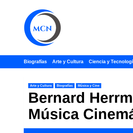
Saltar
al
contenido
Biografías
Arte y Cultura
Ciencia y Tecnolog
Arte y Cultura
Biografías
Música y Cine
Bernard Herrma
Música Cinemá