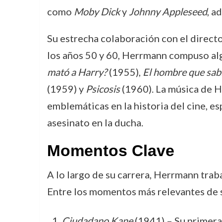
como
Moby Dick
y
Johnny Appleseed
, a
Su estrecha colaboración con el direct
los años 50 y 60, Herrmann compuso alg
mató a Harry?
(1955),
El hombre que sab
(1959) y
Psicosis
(1960). La música de 
emblemáticas en la historia del cine, 
asesinato en la ducha.
Momentos Clave
A lo largo de su carrera, Herrmann trab
Entre los momentos más relevantes de s
Ciudadano Kane
(1941) – Su primera