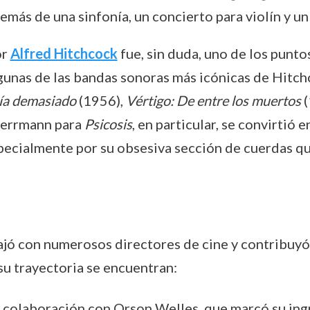
demás de una sinfonía, un concierto para violín y u
or
Alfred Hitchcock
fue, sin duda, uno de los puntos
unas de las bandas sonoras más icónicas de Hitch
ía demasiado
(1956),
Vértigo: De entre los muertos
(
Herrmann para
Psicosis
, en particular, se convirtió
especialmente por su obsesiva sección de cuerdas 
ajó con numerosos directores de cine y contribuyó 
u trayectoria se encuentran:
 colaboración con Orson Welles, que marcó su ingre