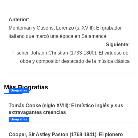
Navegación
Anterior:
Monteman y Cusens, Lorenzo (s. XVIII): El grabador
de
italiano que marcó una época en Salamanca
entradas
Siguiente:
Fischer, Johann Christian (1733-1800). El virtuoso del
oboe y compositor destacado de la música clásica
Más Biografías
Biografías
Tomás Cooke (siglo XVIII): El místico inglés y sus
extravagantes creencias
Biografías
Cooper, Sir Astley Paston (1768-1841). El pionero