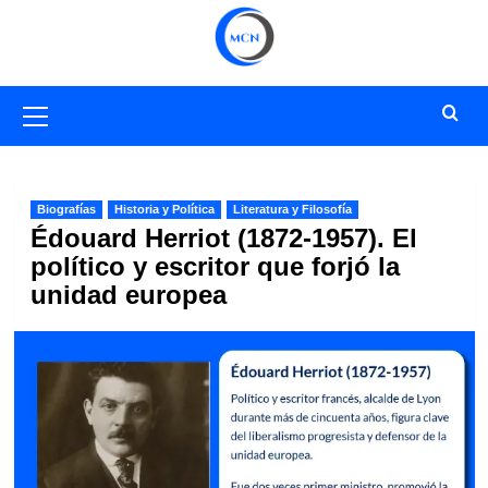
Saltar
al
contenido
Menú
primario
Biografías
Historia y Política
Literatura y Filosofía
Édouard Herriot (1872-1957). El
político y escritor que forjó la
unidad europea