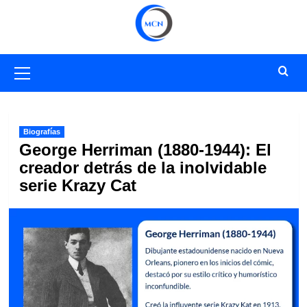
Saltar
al
contenido
Menú
primario
Biografías
George Herriman (1880-1944): El
creador detrás de la inolvidable
serie Krazy Cat