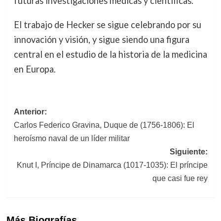
futuras investigaciones médicas y científicas.
El trabajo de Hecker se sigue celebrando por su
innovación y visión, y sigue siendo una figura
central en el estudio de la historia de la medicina
en Europa.
Navegación
Anterior:
Carlos Federico Gravina, Duque de (1756-1806): El
de
heroísmo naval de un líder militar
entradas
Siguiente:
Knut I, Príncipe de Dinamarca (1017-1035): El príncipe
que casi fue rey
Más Biografías