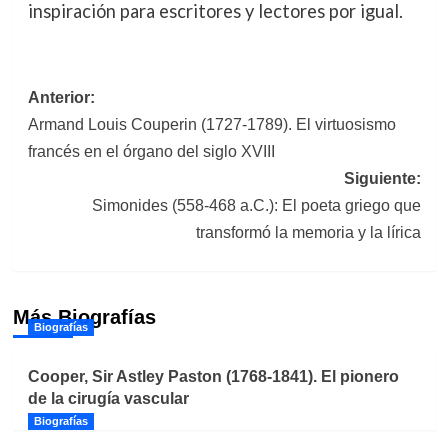
inspiración para escritores y lectores por igual.
Navegación
Anterior:
Armand Louis Couperin (1727-1789). El virtuosismo
de
francés en el órgano del siglo XVIII
entradas
Siguiente:
Simonides (558-468 a.C.): El poeta griego que
transformó la memoria y la lírica
Más Biografías
Biografías
Cooper, Sir Astley Paston (1768-1841). El pionero
de la cirugía vascular
Biografías