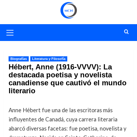
Saltar
al
contenido
Menú
primario
Biografías
Literatura y Filosofía
Hébert, Anne (1916-VVVV): La
destacada poetisa y novelista
canadiense que cautivó el mundo
literario
Anne Hébert fue una de las escritoras más
influyentes de Canadá, cuya carrera literaria
abarcó diversas facetas: fue poetisa, novelista y