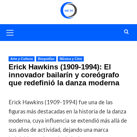
Saltar
al
contenido
Menú
primario
Arte y Cultura
Biografías
Música y Cine
Erick Hawkins (1909-1994): El
innovador bailarín y coreógrafo
que redefinió la danza moderna
Erick Hawkins (1909-1994) fue una de las
figuras más destacadas en la historia de la danza
moderna, cuya influencia se extendió más allá de
sus años de actividad, dejando una marca