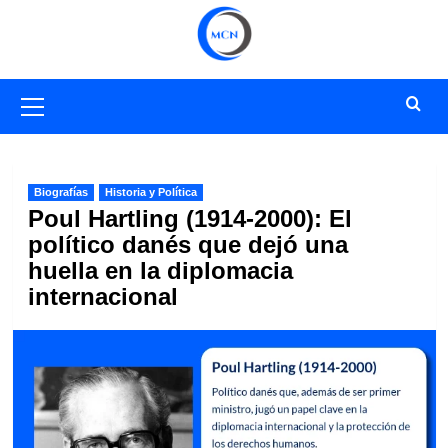
Saltar
al
contenido
Menú
primario
Biografías
Historia y Política
Poul Hartling (1914-2000): El
político danés que dejó una
huella en la diplomacia
internacional