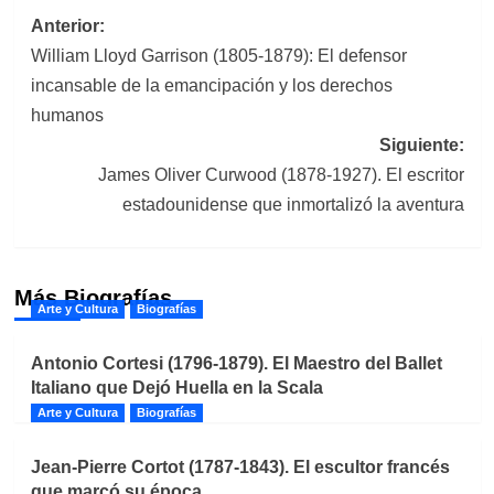
Navegación
Anterior:
William Lloyd Garrison (1805-1879): El defensor
de
incansable de la emancipación y los derechos
entradas
humanos
Siguiente:
James Oliver Curwood (1878-1927). El escritor
estadounidense que inmortalizó la aventura
Más Biografías
Arte y Cultura
Biografías
Antonio Cortesi (1796-1879). El Maestro del Ballet
Italiano que Dejó Huella en la Scala
Arte y Cultura
Biografías
Jean-Pierre Cortot (1787-1843). El escultor francés
que marcó su época