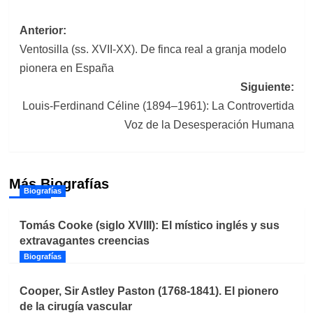
Navegación
Anterior:
Ventosilla (ss. XVII-XX). De finca real a granja modelo
de
pionera en España
entradas
Siguiente:
Louis-Ferdinand Céline (1894–1961): La Controvertida
Voz de la Desesperación Humana
Más Biografías
Biografías
Tomás Cooke (siglo XVIII): El místico inglés y sus
extravagantes creencias
Biografías
Cooper, Sir Astley Paston (1768-1841). El pionero
de la cirugía vascular