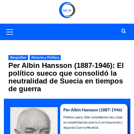
Saltar
al
contenido
Menú
primario
Biografías
Historia y Política
Per Albin Hansson (1887-1946): El
político sueco que consolidó la
neutralidad de Suecia en tiempos
de guerra