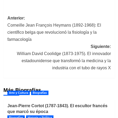
Navegación
Anterior:
Corneille Jean François Heymans (1892-1968): El
de
científico belga que revolucionó la fisiología y la
entradas
farmacología
Siguiente:
William David Coolidge (1873-1975). El innovador
estadounidense que transformó la medicina y la
industria con el tubo de rayos X
Más Biografías
Arte y Cultura
Biografías
Jean-Pierre Cortot (1787-1843). El escultor francés
que marcó su época
Biografías
Historia y Política