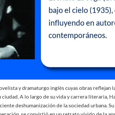
lista y dramaturgo inglés cuyas obras reflejan las
n ciudad. A lo largo de su vida y carrera literaria
eciente deshumanización de la sociedad urbana. Su 
ración, se convirtió en un retrato vívido de la ang