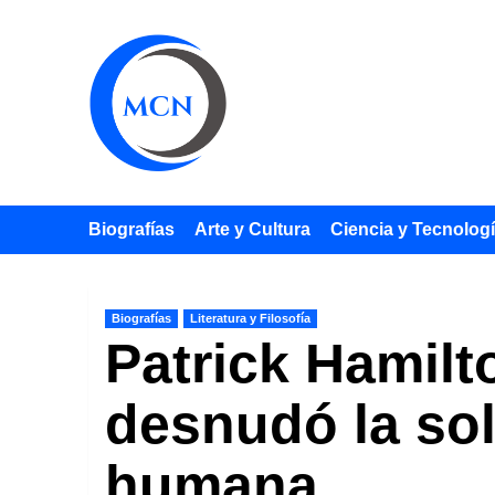
Saltar
al
contenido
Biografías
Arte y Cultura
Ciencia y Tecnolog
Biografías
Literatura y Filosofía
Patrick Hamilt
desnudó la so
humana