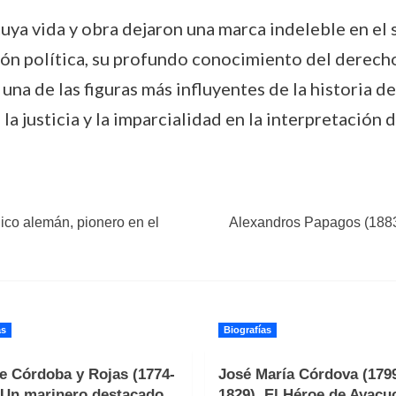
uya vida y obra dejaron una marca indeleble en el 
ión política, su profundo conocimiento del derecho
una de las figuras más influyentes de la historia d
 justicia y la imparcialidad en la interpretación 
co alemán, pionero en el
Alexandros Papagos (1883-1
as
Biografías
e Córdoba y Rojas (1774-
José María Córdova (179
 Un marinero destacado
1829). El Héroe de Ayacu