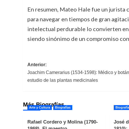
En resumen, Mateo Hale fue un jurista c
para navegar en tiempos de gran agitac
intelectual perdurable lo convierten en 
siendo sinónimo de un compromiso con la
Navegación
Anterior:
Joachim Camerarius (1534-1598): Médico y botáni
de
estudio de las plantas medicinales
entradas
Más Biografías
Arte y Cultura
Biografías
Biografí
Rafael Cordero y Molina (1790-
José d
1868). El maestro
1810):