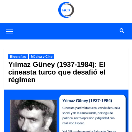
Saltar
al
contenido
Menú
primario
Biografías
Música y Cine
Yılmaz Güney (1937-1984): El
cineasta turco que desafió el
régimen