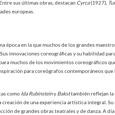
ntre sus últimas obras, destacan
Cyrca
(1927),
Tu
dades europeas.
una época en la que muchos de los grandes maestros
. Sus innovaciones coreográficas y su habilidad pa
 para muchos de los movimientos coreográficos que s
nspiración para coreógrafos contemporáneos que bu
stas como
Ida Rubinstein
y
Bakst
también reflejan la 
la creación de una experiencia artística integral. S
cción de grandes obras teatrales y de danza. A día 