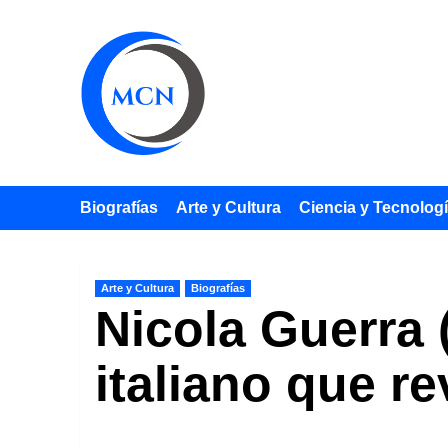
Saltar
al
contenido
Biografías
Arte y Cultura
Ciencia y Tecnolog
Arte y Cultura
Biografías
Nicola Guerra 
italiano que re