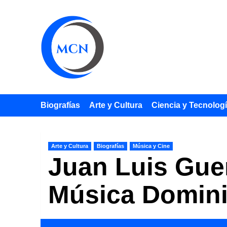
Saltar
al
contenido
Biografías
Arte y Cultura
Ciencia y Tecnolog
Arte y Cultura
Biografías
Música y Cine
Juan Luis Guer
Música Domin