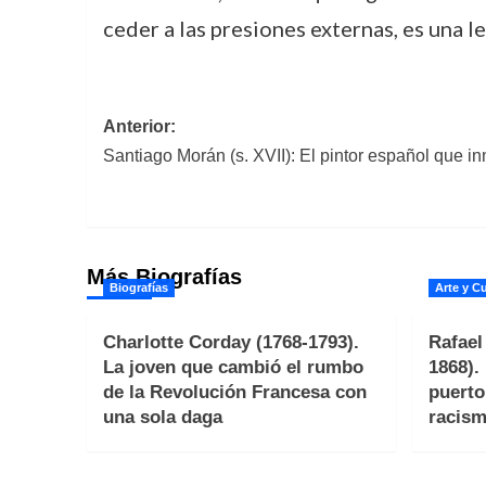
ceder a las presiones externas, es una 
Navegación
Anterior:
Santiago Morán (s. XVII): El pintor español que 
de
entradas
Más Biografías
Biografías
Arte y Cu
Charlotte Corday (1768-1793).
Rafael
La joven que cambió el rumbo
1868).
de la Revolución Francesa con
puerto
una sola daga
racism