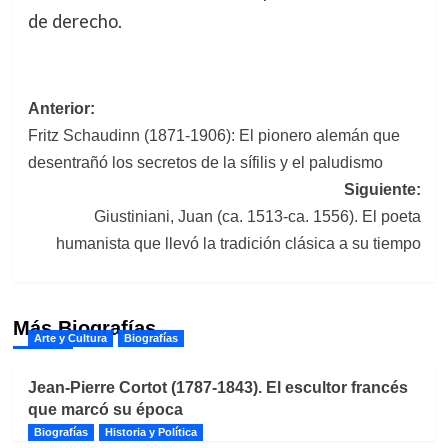
de derecho.
Navegación
Anterior:
Fritz Schaudinn (1871-1906): El pionero alemán que
de
desentrañó los secretos de la sífilis y el paludismo
entradas
Siguiente:
Giustiniani, Juan (ca. 1513-ca. 1556). El poeta
humanista que llevó la tradición clásica a su tiempo
Más Biografías
Arte y Cultura
Biografías
Jean-Pierre Cortot (1787-1843). El escultor francés
que marcó su época
Biografías
Historia y Política