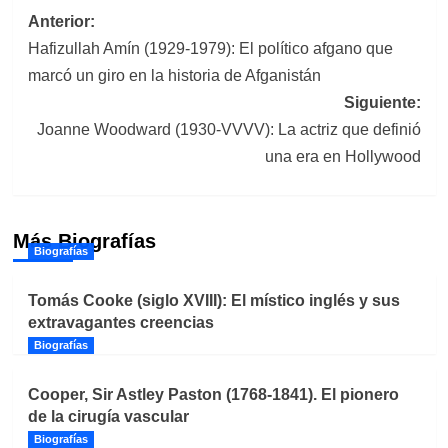
Navegación
Anterior:
Hafizullah Amín (1929-1979): El político afgano que
de
marcó un giro en la historia de Afganistán
entradas
Siguiente:
Joanne Woodward (1930-VVVV): La actriz que definió
una era en Hollywood
Más Biografías
Biografías
Tomás Cooke (siglo XVIII): El místico inglés y sus
extravagantes creencias
Biografías
Cooper, Sir Astley Paston (1768-1841). El pionero
de la cirugía vascular
Biografías