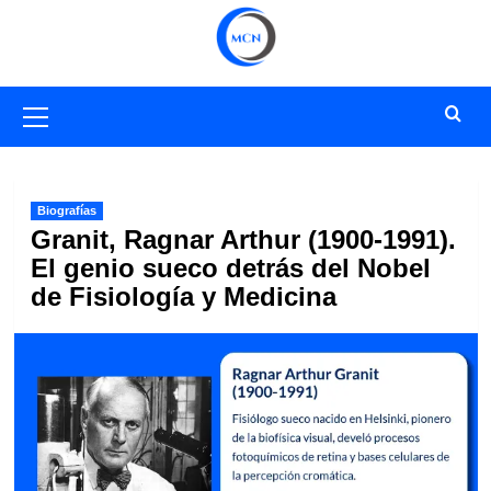
Saltar
al
contenido
Menú
primario
Biografías
Granit, Ragnar Arthur (1900-1991).
El genio sueco detrás del Nobel
de Fisiología y Medicina