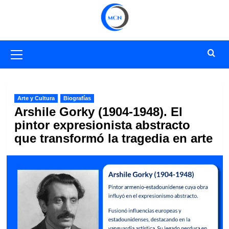
Saltar
al
contenido
Menú
primario
Arte y Cultura
Biografías
Arshile Gorky (1904-1948). El
pintor expresionista abstracto
que transformó la tragedia en arte