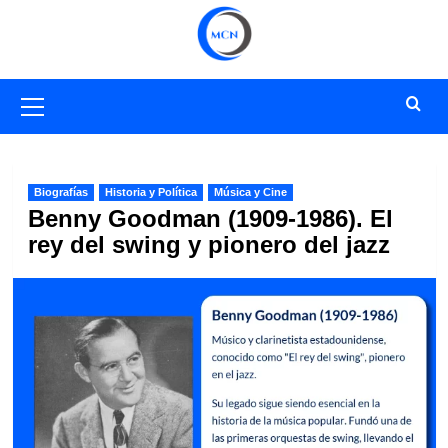
Saltar
al
contenido
Menú
primario
Biografías
Historia y Política
Música y Cine
Benny Goodman (1909-1986). El
rey del swing y pionero del jazz