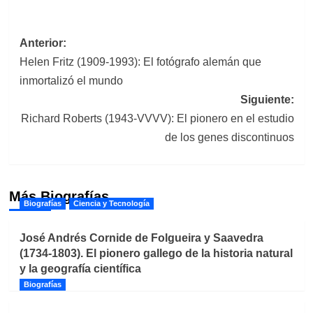
Navegación
Anterior:
Helen Fritz (1909-1993): El fotógrafo alemán que
de
inmortalizó el mundo
entradas
Siguiente:
Richard Roberts (1943-VVVV): El pionero en el estudio
de los genes discontinuos
Más Biografías
Biografías
Ciencia y Tecnología
José Andrés Cornide de Folgueira y Saavedra
(1734-1803). El pionero gallego de la historia natural
y la geografía científica
Biografías