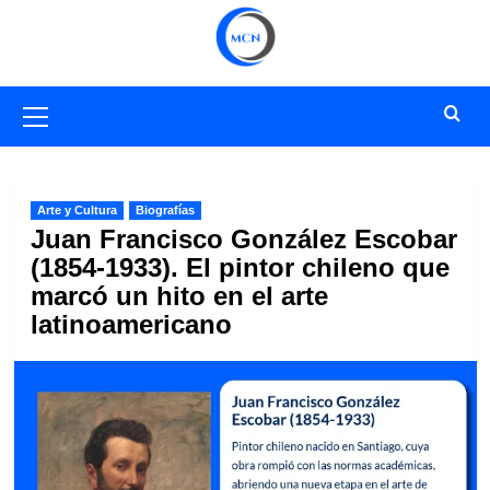
Saltar
al
contenido
Menú
primario
Arte y Cultura
Biografías
Juan Francisco González Escobar
(1854-1933). El pintor chileno que
marcó un hito en el arte
latinoamericano