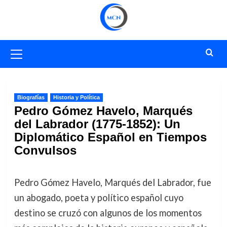
Saltar
al
contenido
Menú
primario
Biografías
Historia y Política
Pedro Gómez Havelo, Marqués
del Labrador (1775-1852): Un
Diplomático Español en Tiempos
Convulsos
Pedro Gómez Havelo, Marqués del Labrador, fue
un abogado, poeta y político español cuyo
destino se cruzó con algunos de los momentos