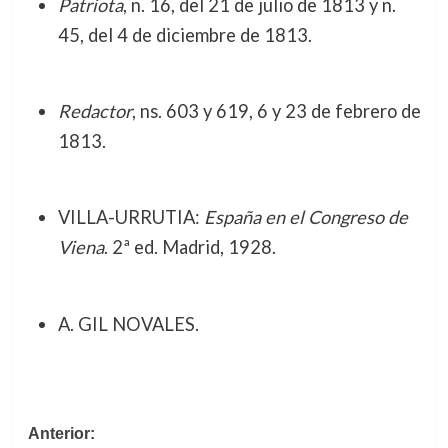
Patriota
, n. 16, del 21 de julio de 1813 y n.
45, del 4 de diciembre de 1813.
Redactor
, ns. 603 y 619, 6 y 23 de febrero de
1813.
VILLA-URRUTIA:
España en el Congreso de
Viena
. 2ª ed. Madrid, 1928.
A. GIL NOVALES.
Navegación
Anterior: