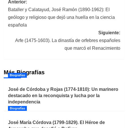
Navegación
Anterior:
Bataller y Calatayud, José Ramón (1890-1962): El
de
geólogo y religioso que dejó una huella en la ciencia
entradas
española
Siguiente:
Arfe (1475-1603). La dinastía de orfebres españoles
que marcó el Renacimiento
Más Biografías
Biografías
José de Córdoba y Rojas (1774-1810): Un marinero
destacado en la reconquista y lucha por la
independencia
Biografías
José María Córdova (1799-1829). El Héroe de