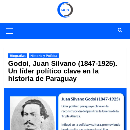
Saltar
al
contenido
Menú
primario
Biografías
Historia y Política
Godoi, Juan Silvano (1847-1925).
Un líder político clave en la
historia de Paraguay