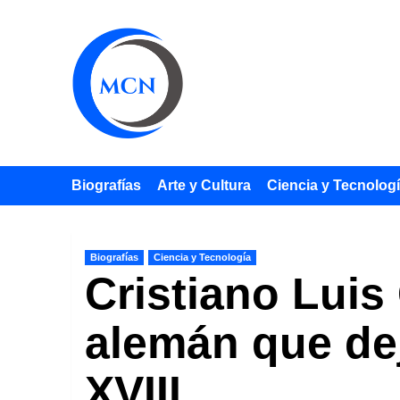
Saltar
al
contenido
Biografías
Arte y Cultura
Ciencia y Tecnolog
Biografías
Ciencia y Tecnología
Cristiano Luis
alemán que dej
XVIII