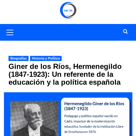
Saltar
al
contenido
Menú
primario
Biografías
Historia y Política
Giner de los Ríos, Hermenegildo
(1847-1923): Un referente de la
educación y la política española