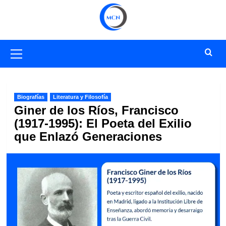
Saltar
al
contenido
Menú
primario
Biografías
Literatura y Filosofía
Giner de los Ríos, Francisco
(1917-1995): El Poeta del Exilio
que Enlazó Generaciones