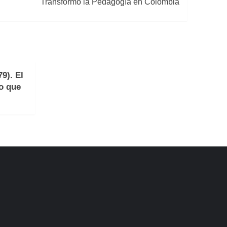
Transformó la Pedagogía en Colombia
9). El
no que