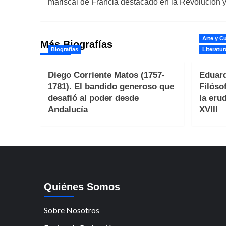
mariscal de Francia destacado en la Revolución 
entradas
Arte y Cu
Más Biografías
Biografías
Literatur
Diego Corriente Matos (1757-
Eduard
1781). El bandido generoso que
Filóso
desafió al poder desde
la erud
Andalucía
XVIII
Quiénes Somos
Sobre Nosotros