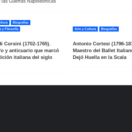
y las Guerras Napoleónicas
ltura
Biografías
a y Filosofía
Arte y Cultura
Biografías
i Corsini (1702-1765).
Antonio Cortesi (1796-187
fo y anticuario que marcó
Maestro del Ballet Italia
ición italiana del siglo
Dejó Huella en la Scala