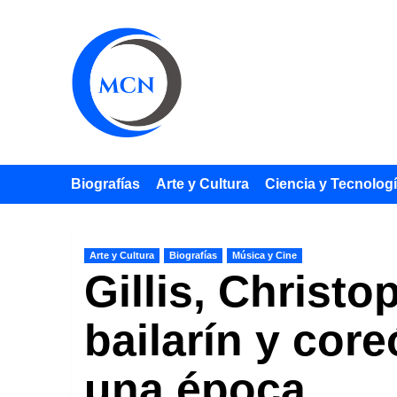
Saltar
al
contenido
Biografías
Arte y Cultura
Ciencia y Tecnolog
Arte y Cultura
Biografías
Música y Cine
Gillis, Christo
bailarín y cor
una época