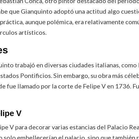
bastián Conca, otro pintor destacado del periodo, 
abe que Gianquinto adoptó una actitud algo cuesti
 práctica, aunque polémica, era relativamente comú
culos artísticos.
es
quinto trabajó en diversas ciudades italianas, com
stados Pontificios. Sin embargo, su obra más céleb
e fue llamado por la corte de Felipe V en 1736. Fu
lipe V
ipe V para decorar varias estancias del Palacio Rea
o solo embellecerían el palacio, sino que también 