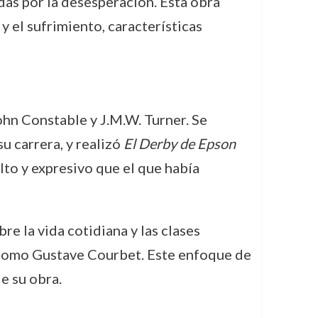
as por la desesperación. Esta obra
 el sufrimiento, características
John Constable y J.M.W. Turner. Se
u carrera, y realizó
El Derby de Epson
to y expresivo que el que había
re la vida cotidiana y las clases
as como Gustave Courbet. Este enfoque de
e su obra.