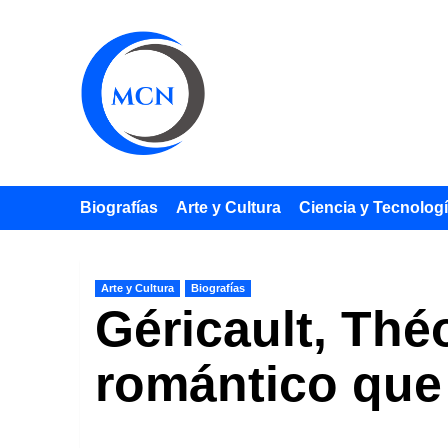
Saltar
al
contenido
Biografías
Arte y Cultura
Ciencia y Tecnolog
Arte y Cultura
Biografías
Géricault, Thé
romántico que 