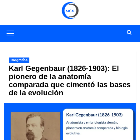
Saltar
al
contenido
Menú
primario
Biografías
Karl Gegenbaur (1826-1903): El
pionero de la anatomía
comparada que cimentó las bases
de la evolución