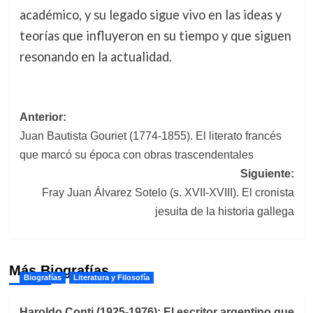
académico, y su legado sigue vivo en las ideas y
teorías que influyeron en su tiempo y que siguen
resonando en la actualidad.
Navegación
Anterior:
Juan Bautista Gouriet (1774-1855). El literato francés
de
que marcó su época con obras trascendentales
entradas
Siguiente:
Fray Juan Álvarez Sotelo (s. XVII-XVIII). El cronista
jesuita de la historia gallega
Más Biografías
Biografías
Literatura y Filosofía
Haroldo Conti (1925-1976): El escritor argentino que