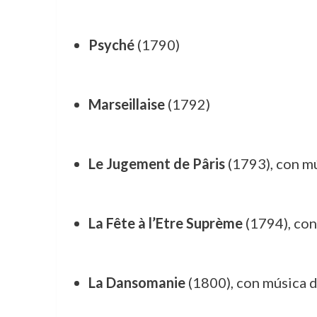
Psyché
(1790)
Marseillaise
(1792)
Le Jugement de Pâris
(1793), con m
La Fête à l’Etre Suprème
(1794), co
La Dansomanie
(1800), con música 