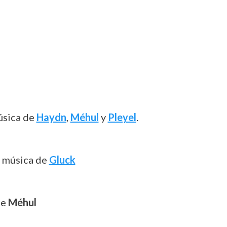
úsica de
Haydn
,
Méhul
y
Pleyel
.
n música de
Gluck
de
Méhul