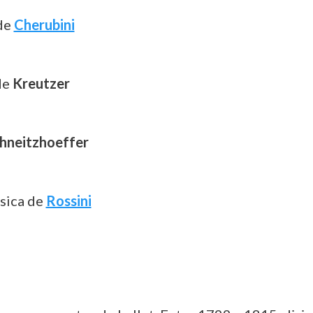
 de
Cherubini
de
Kreutzer
hneitzhoeffer
sica de
Rossini