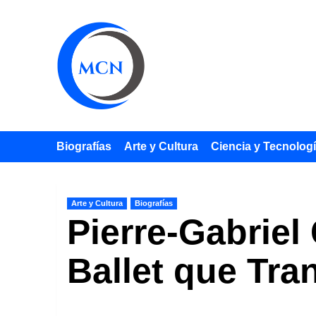
Saltar
al
contenido
Biografías
Arte y Cultura
Ciencia y Tecnolog
Arte y Cultura
Biografías
Pierre-Gabriel
Ballet que Tra