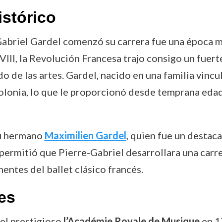
istórico
-Gabriel Gardel comenzó su carrera fue una época
VIII, la Revolución Francesa trajo consigo un fuert
o de las artes. Gardel, nacido en una familia vincul
olonia, lo que le proporcionó desde temprana edad 
su hermano
Maximilien Gardel
, quien fue un destac
permitió que Pierre-Gabriel desarrollara una carrera
entes del ballet clásico francés.
es
 el prestigioso
l’Académie Royale de Musique
en 17