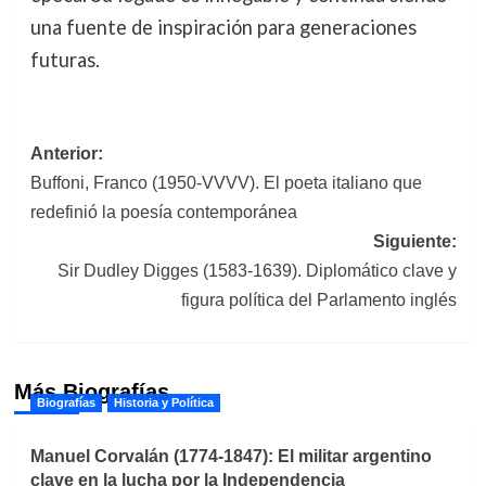
una fuente de inspiración para generaciones
futuras.
Navegación
Anterior:
Buffoni, Franco (1950-VVVV). El poeta italiano que
de
redefinió la poesía contemporánea
entradas
Siguiente:
Sir Dudley Digges (1583-1639). Diplomático clave y
figura política del Parlamento inglés
Más Biografías
Biografías
Historia y Política
Manuel Corvalán (1774-1847): El militar argentino
clave en la lucha por la Independencia