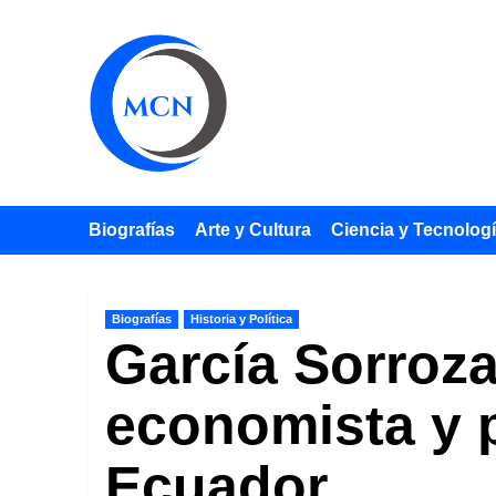
Saltar
al
contenido
Biografías
Arte y Cultura
Ciencia y Tecnolog
Biografías
Historia y Política
García Sorroza
economista y p
Ecuador