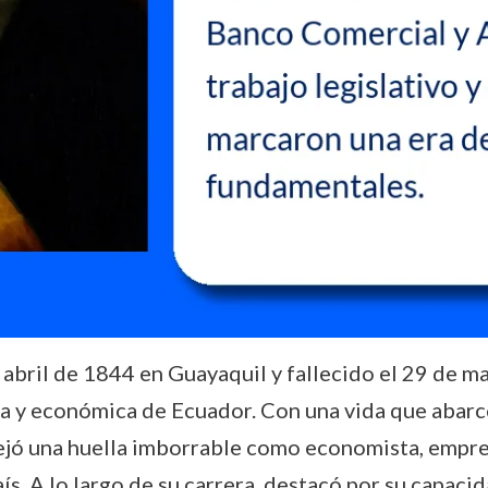
 abril de 1844 en Guayaquil y fallecido el 29 de m
ica y económica de Ecuador. Con una vida que abarc
dejó una huella imborrable como economista, empr
ís. A lo largo de su carrera, destacó por su capaci