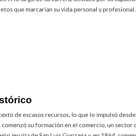
etos que marcarían su vida personal y profesional.
stórico
texto de escasos recursos, lo que lo impulsó des
s, comenzó su formación en el comercio, un sector q
egio jesuita de San Luis Gonzaga y, en 1864, comenz